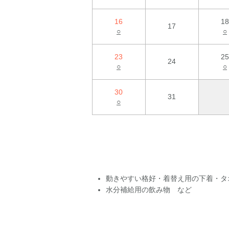
16
18
17
○
○
23
25
24
○
○
30
31
○
動きやすい格好・着替え用の下着・タ
水分補給用の飲み物 など