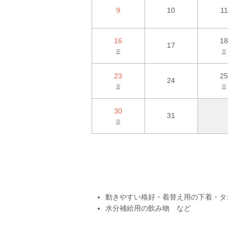
9
10
11
16
18
17
○
○
23
25
24
○
○
30
31
○
動きやすい格好・着替え用の下着・タ
水分補給用の飲み物 など